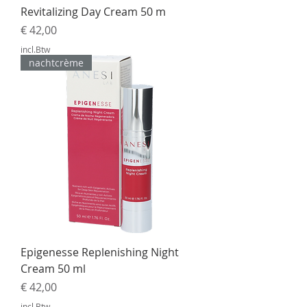
Revitalizing Day Cream 50 m
Prijs
€ 42,00
incl.Btw
nachtcrème
Epigenesse Replenishing Night
Cream 50 ml
Prijs
€ 42,00
incl.Btw