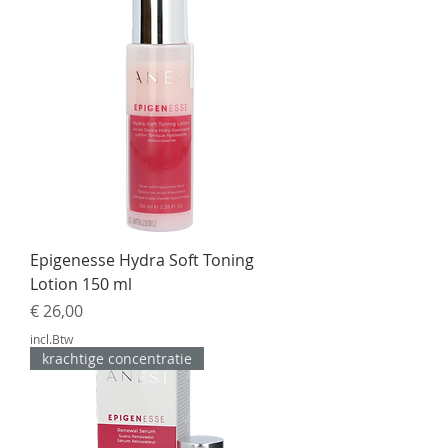
Epigenesse Hydra Soft Toning
Lotion 150 ml
Prijs
€ 26,00
incl.Btw
krachtige concentratie