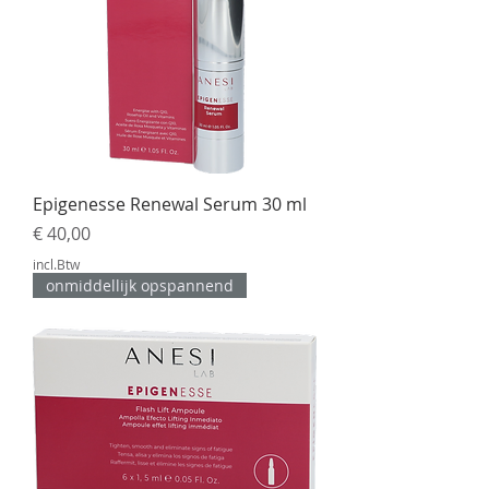
Epigenesse Renewal Serum 30 ml
Prijs
€ 40,00
incl.Btw
onmiddellijk opspannend