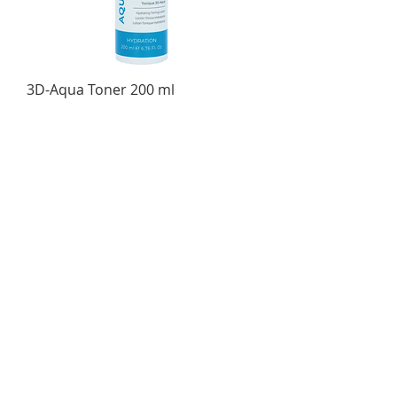
3D-Aqua Toner 200 ml
Prijs
€ 24,00
incl.Btw
reinigingsmelk