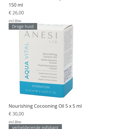
150 ml
Prijs
€ 26,00
incl.Btw
Droge huid
Nourishing Cocooning Oil 5 x 5 ml
Prijs
€ 30,00
incl.Btw
verhelderende exfoliant