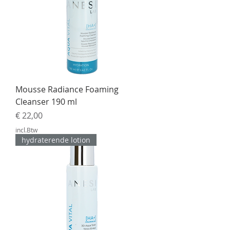
Mousse Radiance Foaming
Cleanser 190 ml
Prijs
€ 22,00
incl.Btw
hydraterende lotion