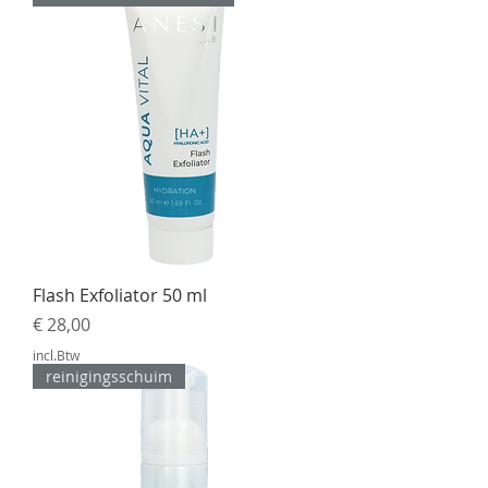
Flash Exfoliator 50 ml
Prijs
€ 28,00
incl.Btw
reinigingsschuim