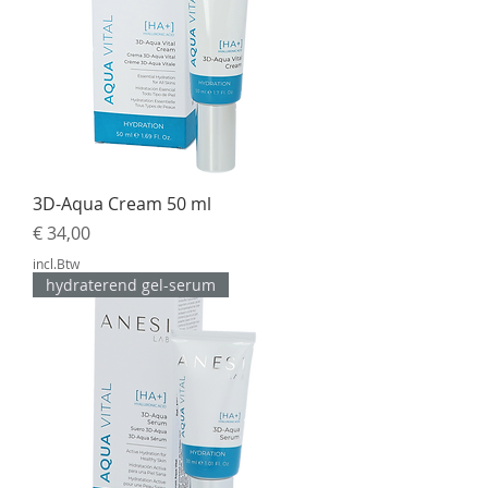
3D-Aqua Cream 50 ml
Prijs
€ 34,00
incl.Btw
hydraterend gel-serum