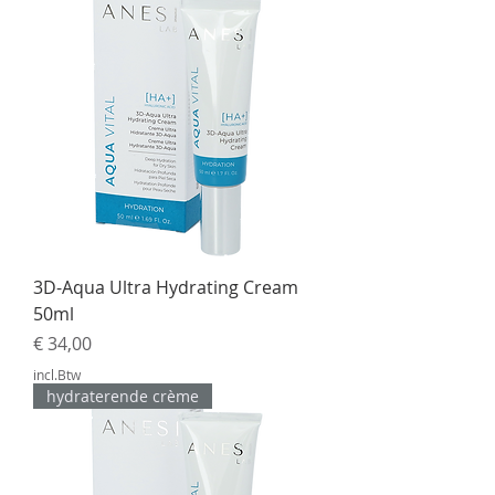
3D-Aqua Ultra Hydrating Cream
50ml
Prijs
€ 34,00
incl.Btw
hydraterende crème