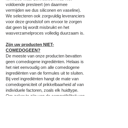
voldoende presteert (en daarmee
vermijden we dus siliconen en vaseline).
We selecteren ook zorgvuldig leveranciers
voor deze grondstof om ervoor te zorgen
dat geen bij wordt misbruikt en het
wasverzamelproces volledig duurzaam is.
Zijn uw producten NIET-
COMEDOGEEN?
De meeste van onze producten bevatten
geen comedogene ingrediënten. Helaas is
het niet eenvoudig om alle comedogene
ingrediënten van de formules uit te sluiten.
Bij veel ingrediënten hangt de mate van
comedogeniciteit of prikkelbaarheid af van
individuele factoren, zoals elk huidtype.
Om zeker te zijn van de compatibiliteit van
een product, raden we altijd aan om het
gedurende ongeveer drie dagen op kleine
gebieden te gebruiken en te kijken of er
mogelijke reacties zijn.