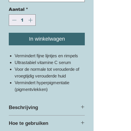
Aantal
*
In winkelwagen
Vermindert fijne lijntjes en rimpels
Ultrastabiel vitamine C serum
Voor de normale tot verouderde of
vroegtijdig verouderde huid
Vermindert hyperpigmentatie
(pigmentvlekken)
Beschrijving
Dermalogica’s nieuwe BioLumin-C
Hoe te gebruiken
Serum combineert een ultrastabiel