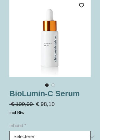
BioLumin-C Serum
Normale
Verkoopprijs
 € 109,00 
€ 98,10
prijs
incl.Btw
Inhoud
*