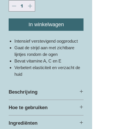
In winkelwagen
Intensief verstevigend oogproduct
Gaat de strijd aan met zichtbare
lijntjes rondom de ogen
Bevat vitamine A, C en E
Verbetert elasticiteit en verzacht de
huid
Beschrijving
Dit intensief verstevigende oogproduct
Hoe te gebruiken
gaat de strijd aan met zichtbare lijntjes
rondom de ogen. De formule bevat
Breng aan rondom de ogen waar de
Vitamine A,C en E om de elasticiteit te
Ingrediënten
tekenen van veroudering zichtbaar zijn.
verbeteren en huid te verzachten.