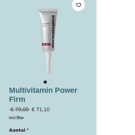
Multivitamin Power
Firm
Normale
Verkoopprijs
 € 79,00 
€ 71,10
prijs
incl.Btw
Aantal
*